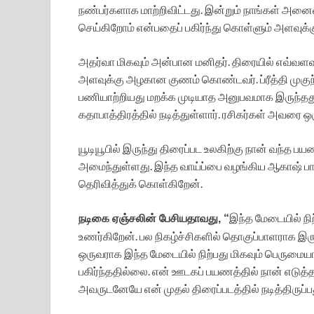
நண்பர்களாக மாற்றிவிட்டது. இன்றும் நாங்கள் அனை
செய்கிறோம் என்பதைப் பகிர்ந்து கொள்ளும் அளவுக
அதர்வா மிகவும் அன்பான மனிதர். திரையில் எவ்வளவ
அளவுக்கு அழகான குணம் கொண்டவர். ப்ரீத்தி முக
பணியாற்றியது மறக்க முடியாத அனுபவமாக இருந்தது.
கதாபாத்திரத்தில் நடித்துள்ளார். ரசிகர்கள் அவரை ஒர
யூடியூபில் இருந்து திரைப்பட உலகிற்கு நான் வந்த 
அமைந்துள்ளது. இந்த வாய்ப்பை வழங்கிய ஆகாஷ் பாஸ்
தெரிவித்துக் கொள்கிறேன்.
இந்த மேடையில் நிற
நடிகை ஏஞ்சலின் பேசியதாவது, “
உணர்கிறேன். பல நிகழ்ச்சிகளில் தொகுப்பாளராக இரு
ஒருவராக இந்த மேடையில் நிற்பது மிகவும் பெருமை
பகிர்ந்ததில்லை. என் ஊடகப் பயணத்தில் நான் எடுத்
அவருடனேயே என் முதல் திரைப்படத்தில் நடித்திருப்