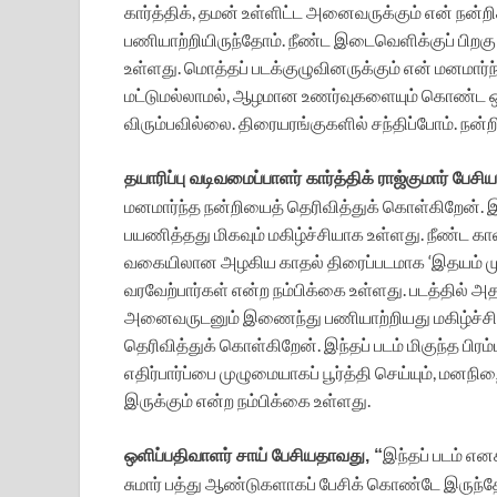
கார்த்திக், தமன் உள்ளிட்ட அனைவருக்கும் என் நன்ற
பணியாற்றியிருந்தோம். நீண்ட இடைவெளிக்குப் பிறகு 
உள்ளது. மொத்தப் படக்குழுவினருக்கும் என் மனமார்ந்
மட்டுமல்லாமல், ஆழமான உணர்வுகளையும் கொண்ட ஒரு
விரும்பவில்லை. திரையரங்குகளில் சந்திப்போம். நன்றி
தயாரிப்பு வடிவமைப்பாளர் கார்த்திக் ராஜ்குமார் பேசி
மனமார்ந்த நன்றியைத் தெரிவித்துக் கொள்கிறேன். 
பயணித்தது மிகவும் மகிழ்ச்சியாக உள்ளது. நீண்ட கால
வகையிலான அழகிய காதல் திரைப்படமாக ‘இதயம் முரளி’
வரவேற்பார்கள் என்ற நம்பிக்கை உள்ளது. படத்தில் அதர
அனைவருடனும் இணைந்து பணியாற்றியது மகிழ்ச்சி
தெரிவித்துக் கொள்கிறேன். இந்தப் படம் மிகுந்த பிர
எதிர்பார்ப்பை முழுமையாகப் பூர்த்தி செய்யும், மன
இருக்கும் என்ற நம்பிக்கை உள்ளது.
இந்தப் படம் எனக
ஒளிப்பதிவாளர் சாய் பேசியதாவது, “
சுமார் பத்து ஆண்டுகளாகப் பேசிக் கொண்டே இருந்தோ