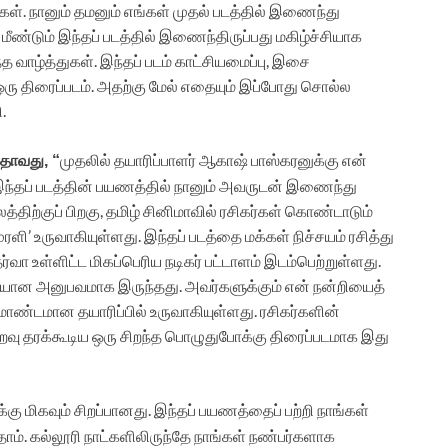
ிகள். நானும் தமனும் எங்கள் முதல் படத்தில் இணைந்து
மீண்டும் இந்தப் படத்தில் இணைந்திருப்பது மகிழ்ச்சியாக
த வாழ்த்துகள். இந்தப் படம் காட்சியமைப்பு, இசை
 திரைப்படம். அதற்கு மேல் எதையும் இப்போது சொல்ல
.
முதலில் தயாரிப்பாளர் ஆகாஷ் பாஸ்கரனுக்கு என்
யதாவது, “
இந்தப் படத்தின் பயணத்தில் நானும் அவருடன் இணைந்து
த்திற்குப் பிறகு, தமிழ் சினிமாவில் ரசிகர்கள் கொண்டாடும்
 உருவாகியுள்ளது. இந்தப் படத்தை மக்கள் நிச்சயம் ரசித்து
்வா உள்ளிட்ட மிகப்பெரிய நடிகர் பட்டாளம் இடம்பெற்றுள்ளது.
யான அனுபவமாக இருந்தது. அவர்களுக்கும் என் நன்றியைத்
ம்மாண்டமான தயாரிப்பில் உருவாகியுள்ளது. ரசிகர்களின்
நிறைவு தரக்கூடிய ஒரு சிறந்த பொழுதுபோக்கு திரைப்படமாக இது
்கு மிகவும் சிறப்பானது. இந்தப் பயணத்தைப் பற்றி நாங்கள்
ம். கல்லூரி நாட்களிலிருந்தே நாங்கள் நண்பர்களாக