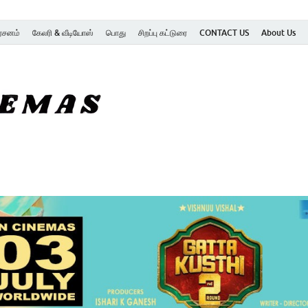
ர்சனம்
கேலரி & வீடியோஸ்
பொது
சிறப்பு கட்டுரை
CONTACT US
About Us
SK Cinemas