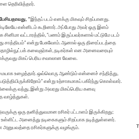
ளை தெரிவித்தார்.
இந்தப் படம் எனக்கு மிகவும் சிறப்பானது.
பேசியதாவது, “
லேயே என்னிடம் கூறினார். அப்போது அவர் ஒரு இளம்
ினிமா வட்டாரத்தில், “பணம் இருப்பவர்களால் மட்டுமே படம்
அது சாத்தியம்” என்று பேசுவோம். ஆனால் ஒரு திரைப்படத்தை
தொழில்நுட்பக் கலைஞர்கள், நடிகர்கள் என அனைவரையும்
ாக்குவது மிகப் பெரிய சவாலான வேலை.
யாக உழைத்தார். ஒவ்வொரு ஆண்டும் என்னைச் சந்தித்து,
்படுத்தியிருக்கிறோம்” என்று உற்சாகமாகப் பகிர்ந்து கொள்வார்.
நிலைக்கு வந்து, இன்று அவரது மிகப்பெரிய கனவு
 வாழ்த்துகள்.
. அவருக்கு ஒரு தனித்துவமான ரசிகர் பட்டாளம் இருக்கிறது;
ாது உள்ளிட்ட அனைத்து நடிகைகளும் சிறப்பாக நடித்துள்ளனர்.
T
 அனுபவத்தை ரசிகர்களுக்கு வழங்கும்.