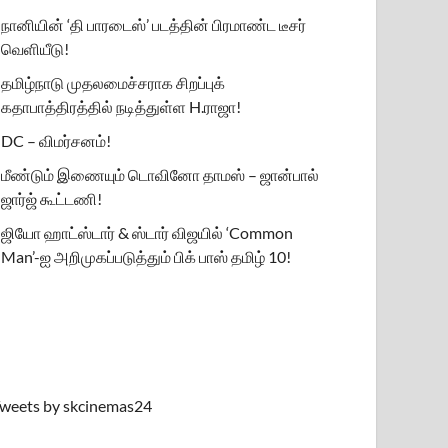
நானியின் ‘தி பாரடைஸ்’ படத்தின் பிரமாண்ட டீசர்
வெளியீடு!
தமிழ்நாடு முதலமைச்சராக சிறப்புக்
கதாபாத்திரத்தில் நடித்துள்ள H.ராஜா!
DC – விமர்சனம்!
மீண்டும் இணையும் டொவினோ தாமஸ் – ஜான்பால்
ஜார்ஜ் கூட்டணி!
ஜியோ ஹாட்ஸ்டார் & ஸ்டார் விஜயில் ‘Common
Man’-ஐ அறிமுகப்படுத்தும் பிக் பாஸ் தமிழ் 10!
weets by skcinemas24