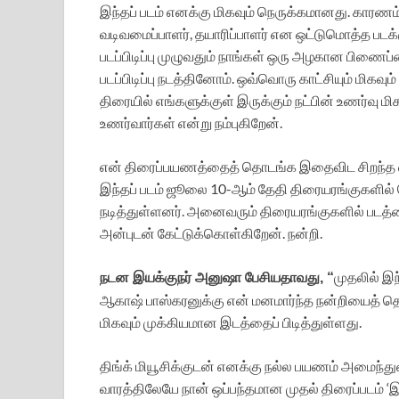
இந்தப் படம் எனக்கு மிகவும் நெருக்கமானது. காரணம்
வடிவமைப்பாளர், தயாரிப்பாளர் என ஒட்டுமொத்த படக்
படப்பிடிப்பு முழுவதும் நாங்கள் ஒரு அழகான பிணை
படப்பிடிப்பு நடத்தினோம். ஒவ்வொரு காட்சியும் மிகவு
திரையில் எங்களுக்குள் இருக்கும் நட்பின் உணர்வு ம
உணர்வார்கள் என்று நம்புகிறேன்.
என் திரைப்பயணத்தைத் தொடங்க இதைவிட சிறந்த வாய்
இந்தப் படம் ஜூலை 10-ஆம் தேதி திரையரங்குகளில் வெ
நடித்துள்ளனர். அனைவரும் திரையரங்குகளில் படத்த
அன்புடன் கேட்டுக்கொள்கிறேன். நன்றி.
முதலில் இ
நடன இயக்குநர் அனுஷா பேசியதாவது, “
ஆகாஷ் பாஸ்கரனுக்கு என் மனமார்ந்த நன்றியைத் தெர
மிகவும் முக்கியமான இடத்தைப் பிடித்துள்ளது.
திங்க் மியூசிக்குடன் எனக்கு நல்ல பயணம் அமைந்துள்ள
வாரத்திலேயே நான் ஒப்பந்தமான முதல் திரைப்படம் ‘இ