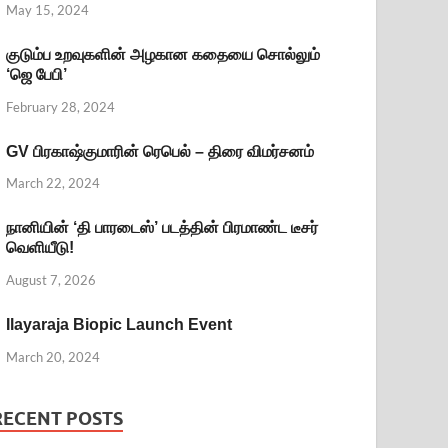
May 15, 2024
குடும்ப உறவுகளின் அழகான கதையை சொல்லும்
‘ஜெ பேபி’
February 28, 2024
GV பிரகாஷ்குமாரின் ரெபெல் – திரை விமர்சனம்
March 22, 2024
நானியின் ‘தி பாரடைஸ்’ படத்தின் பிரமாண்ட டீசர்
வெளியீடு!
August 7, 2026
Ilayaraja Biopic Launch Event
March 20, 2024
RECENT POSTS