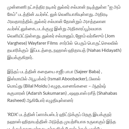
முன்னணி நட்சத்திர நடிகர் துல்கர் சல்மான் நடித்துள்ள “ஐ அம்
கேம்” படத்தின் ஃபர்ஸ்ட் லுக் வெளியாகியுள்ளது. அதிரடி
அவதாரத்தில், துல்கர் சல்மான் தோன்றும் அசத்தலான
ஃபர்ஸ்ட்லுக்கை, படக்குழு இன்று அதிகாரப்பூர்வமாக
வெளியிட்டுள்ளது. துல்கர் சல்மானும், ஜோம் வர்கீஸும் (Jom
Varghese) Wayfarer Films சார்பில் பெரும் பொருட்செலவில்
தயாரிக்கும் இப்படத்தை, நஹாஸ் ஹிதாயத் (Nahas Hidayath)
இயக்குகிறார்.
இந்தப் படத்தின் கதையை சஜீர் பாபா (Sajeer Baba) ,
இஸ்மாயில் அபூபக்கர் (Ismail Aboobacker), பிலால்
மொய்து (Bilal Moidu ) எழுத, வசனங்களை – ஆதர்ஷ்
சுகுமாரன் (Adarsh Sukumaran) , ஷஹபாஸ் ரசீத் (Shahabas
Rasheed) ஆகியோர் எழுதியுள்ளனர்
‘RDX’ படத்தின் ப்ளாக்பஸ்டர் ஹிட்டுக்குப் பிறகு இயக்குநர்
நஹாஸ் ஹிதாயத்தின் அடுத்த முயற்சியாக உருவாகும் இந்த
படத்துக்கான மற்ற நடிகர்களின் போஸ்டர்கள் முன்பே