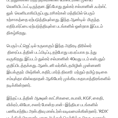
வெளியிடப்பட்டிருந்தன. இப்போது துல்கர் சல்மானின் ஃபர்ஸ்ட்
லுக் வெளியாகியிருப்பது, ரசிகர்கள் மத்தியில் பெரும்
உற்சாகத்தை ஏற்படுத்தியுள்ளது. இந்த ஆண்டில் மிகுந்த
எதிர்பார்ப்பை ஏற்படுத்தியுள்ள படங்களில் ஒன்றாக இப்படம்
திகழ்கிறது.
பெரும் பட்ஜெட்டில் உருவாகும் இந்த அதிரடி திரில்லர்
திரைப்படத்தின் படப்பிடிப்பு, தற்போது பரபரப்பாக நடந்து
வருகிறது. இப்படம் துல்கர் சல்மானின் 40வது படம் என்பதும்
குறிப்பிடத்தக்கது. ஆண்டனி வர்கீஸ், தமிழின் முன்னணி
இயக்குநர் மிஷ்கின், கதிர், பார்த் திவாரி மற்றும் தமிழ் நடிகை
சம்யுக்தா விஸ்வநாதன் ஆகியோர் முக்கிய கதாபாத்திரங்களில்
நடிக்கின்றனர்.
இந்தப் படத்தின் ஆக்ஷன் காட்சிகளை, கபாலி, KGF, கைதி,
விக்ரம், லியோ, சலார் போன்ற பான்–இந்தியா படங்களில்
பணியாற்றிய அன்பறிவு மாஸ்டர்ஸ் வடிவமைக்கின்றனர். ‘RDX’
படத்தின் பிரமாண்டமான ஆக்சன் வெற்றிக்கு பிறகு, நஹாஸ்