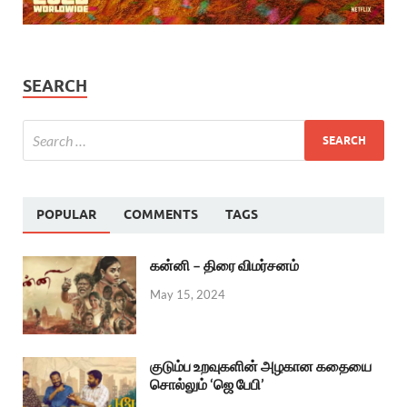
SEARCH
POPULAR
COMMENTS
TAGS
கன்னி – திரை விமர்சனம்
May 15, 2024
குடும்ப உறவுகளின் அழகான கதையை
சொல்லும் ‘ஜெ பேபி’