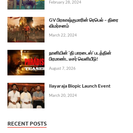
February 28, 2024
GV பிரகாஷ்குமாரின் ரெபெல் – திரை
விமர்சனம்
March 22, 2024
நானியின் ‘தி பாரடைஸ்’ படத்தின்
பிரமாண்ட டீசர் வெளியீடு!
August 7, 2026
Ilayaraja Biopic Launch Event
March 20, 2024
RECENT POSTS