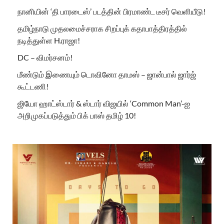
நானியின் ‘தி பாரடைஸ்’ படத்தின் பிரமாண்ட டீசர் வெளியீடு!
தமிழ்நாடு முதலமைச்சராக சிறப்புக் கதாபாத்திரத்தில்
நடித்துள்ள H.ராஜா!
DC – விமர்சனம்!
மீண்டும் இணையும் டொவினோ தாமஸ் – ஜான்பால் ஜார்ஜ்
கூட்டணி!
ஜியோ ஹாட்ஸ்டார் & ஸ்டார் விஜயில் ‘Common Man’-ஐ
அறிமுகப்படுத்தும் பிக் பாஸ் தமிழ் 10!