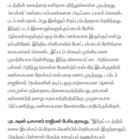
படத்தின் உலகத்தை எளிதாக புரிந்துகொள்ள முடிந்தது.
‘பைக்கர்’ உண்மை சம்பவங்களை அடிப்படையாகக் கொண்ட
படம் என்பதால், அது இன்னும் சிறப்பு பெற்றதாக தெரிந்தது.
இந்தப் படம் இளைஞர்களுக்கும் பைக் ரேசிங்
ஆர்வலர்களுக்கும் ஒரு பெரிய ஊக்கமாக இருக்கும் என்று
நம்புகிறேன். இந்திய சினிமாவில் மோட்டார் பைக் ரேசிங்கை
மையமாகக் கொண்ட இப்படம் மிகவும் முக்கியமான
முயற்சியாக தெரிகிறது. இந்த விளையாட்டை அதிகமான
மக்கள் அறிந்து கொள்ள வேண்டும் என்பதே இயக்குநரின்
உண்மையான நோக்கம் என்பதை உணர முடிந்தது. டாக்டர்
ராஜசேகர் அவர்களின் நடிப்பு ஒரு கடுமையான ஆனால்
பாசமுள்ள தந்தையை நினைவுபடுத்தியது. நாயகன்
ஷர்வானந்த் தனது கதாபாத்திரத்திற்கு முழுமையாக
அர்ப்பணித்து, உண்மையான ரேஸராகவே மாறியிருக்கிறார்.
புரடக்ஷன் டிசைனர் ராஜீவன் பேசியதாவது, “
இந்தப் படத்தில்
கலை இயக்கம் பெரிதாக வெளியில் தெரியாமல் இருந்தாலும்,
அதற்குப் பின்னால் மிகுந்த உழைப்பும் நுணுக்கமும்