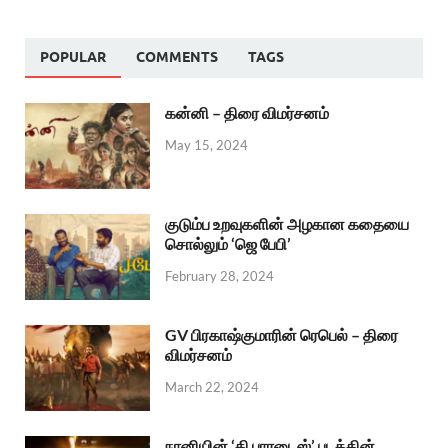
POPULAR
COMMENTS
TAGS
கன்னி – திரை விமர்சனம்
May 15, 2024
குடும்ப உறவுகளின் அழகான கதையை
சொல்லும் ‘ஜெ பேபி’
February 28, 2024
GV பிரகாஷ்குமாரின் ரெபெல் – திரை
விமர்சனம்
March 22, 2024
நானியின் ‘தி பாரடைஸ்’ படத்தின்