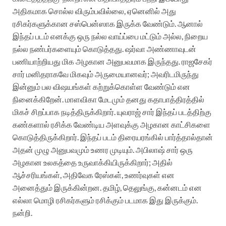
அதிகமாக சொல்ல விரும்பவில்லை, ஏனெனில் அது
ரசிகர்களுக்கான சஸ்பென்ஸாக இருக்க வேண்டும். ஆனால்
இந்தப் படம் எனக்கு ஒரு நல்ல வாய்ப்பை மட்டும் அல்ல, நிறைய
நல்ல நண்பர்களையும் கொடுத்தது. ஷர்வா அண்ணாவுடன்
பணியாற்றியது மிக அழகான அனுபவமாக இருந்தது. ராஜசேகர்
சார் மனிதராகவே மிகவும் அருமையானவர்; அவரிடமிருந்து
இன்னும் பல விஷயங்கள் கற்றுக்கொள்ள வேண்டும் என
நினைக்கிறேன். மாளவிகா மேடமும் தனது கதாபாத்திரத்தில்
மிகச் சிறப்பாக நடித்திருக்கிறார். யுவராஜ் சார் இந்தப் படத்திற்கு
கண்களால் ரசிக்க வேண்டிய அளவுக்கு அழகான காட்சிகளை
கொடுத்திருக்கிறார். இந்தப் படம் திரையரங்கில் பார்த்தால்தான்
அதன் முழு அனுபவமும் உணர முடியும். அபிலாஷ் சார் ஒரு
அழகான உலகத்தை உருவாக்கியிருக்கிறார்; அதில்
ஆச்சரியங்கள், அதிவேக ரேஸ்கள், உணர்வுகள் என
அனைத்தும் இருக்கின்றன. தமிழ், தெலுங்கு, கன்னடம் என
எல்லா மொழி ரசிகர்களும் ரசிக்கும் படமாக இது இருக்கும்.
நன்றி.