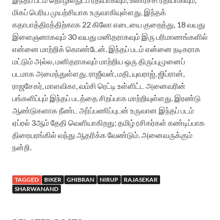
மிகப் பெரிய முயற்சியாக உருவாகியுள்ளது. இந்தக்
கதாபாத்திரத்திற்காக 22 கிலோ எடையை குறைத்து, 18 வயது
இளைஞனாகவும் 30 வயது மனிதராகவும் இரு பரிமாணங்களில்
என்னை மாற்றிக் கொண்டேன். இந்தப் படம் என்னை நடிகராக
மட்டும் அல்ல, மனிதராகவும் மாற்றிய ஒரு திருப்புமுனைப்
படமாக அமைந்துள்ளது. ராஜீவன், மதி, யுவராஜ், ஜிப்ரான்,
ராஜசேகர், மாளவிகா, வம்சி ரெட்டி உள்ளிட்ட அனைவரின்
பங்களிப்பும் இந்தப் படத்தை சிறப்பாக மாற்றியுள்ளது. இரண்டு
ஆண்டுகளாக நீண்ட அர்ப்பணிப்புடன் உருவான இந்தப் படம்
ஏப்ரல் 3ஆம் தேதி வெளியாகிறது; தமிழ் ரசிகர்கள் கண்டிப்பாக
திரையரங்கில் வந்து ஆதரிக்க வேண்டும். அனைவருக்கும்
நன்றி.
TAGGED
BIKER
GHIBRAN
NIRUP
RAJASEKAR
SHARWANAND