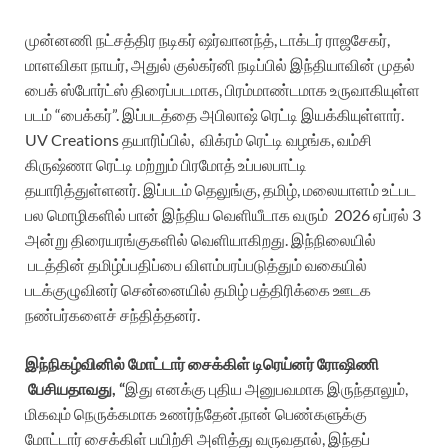
முன்னணி நட்சத்திர நடிகர் ஷர்வானந்த், டாக்டர் ராஜசேகர்,
மாளவிகா நாயர், அதுல் குல்கர்னி நடிப்பில் இந்தியாவின் முதல்
பைக் ஸ்போர்ட்ஸ் திரைப்படமாக, பிரம்மாண்டமாக உருவாகியுள்ள
படம் “பைக்கர்”. இப்படத்தை அபிலாஷ் ரெட்டி இயக்கியுள்ளார்.
UV Creations தயாரிப்பில், விக்ரம் ரெட்டி வழங்க, வம்சி
கிருஷ்ணா ரெட்டி மற்றும் பிரமோத் உப்பலபாட்டி
தயாரித்துள்ளனர். இப்படம் தெலுங்கு, தமிழ், மலையாளம் உட்பட
பல மொழிகளில் பான் இந்திய வெளியீடாக வரும் 2026 ஏப்ரல் 3
அன்று திரையரங்குகளில் வெளியாகிறது. இந்நிலையில்
படத்தின் தமிழ்ப்பதிப்பை விளம்பரப்படுத்தும் வகையில்
படக்குழுவினர் சென்னையில் தமிழ் பத்திரிக்கை ஊடக
நண்பர்களைச் சந்தித்தனர்.
இந்நிகழ்வினில் மோட்டார் சைக்கிள் டிரெய்னர் ரோஷிணி
பேசியதாவது, “
இது எனக்கு புதிய அனுபவமாக இருந்தாலும்,
மிகவும் நெருக்கமாக உணர்ந்தேன்.நான் பெண்களுக்கு
மோட்டார் சைக்கிள் பயிற்சி அளித்து வருவதால், இந்தப்