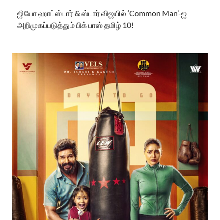
ஜியோ ஹாட்ஸ்டார் & ஸ்டார் விஜயில் ‘Common Man’-ஐ
அறிமுகப்படுத்தும் பிக் பாஸ் தமிழ் 10!