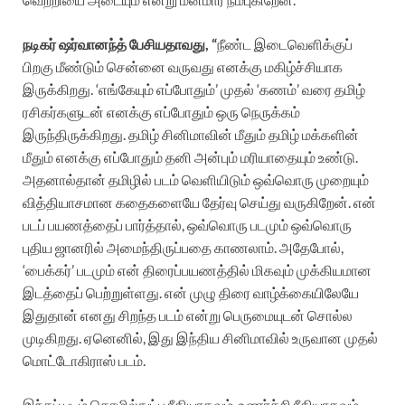
நடிகர் ஷர்வானந்த் பேசியதாவது, “
நீண்ட இடைவெளிக்குப்
பிறகு மீண்டும் சென்னை வருவது எனக்கு மகிழ்ச்சியாக
இருக்கிறது. ‘எங்கேயும் எப்போதும்’ முதல் ‘கணம்’ வரை தமிழ்
ரசிகர்களுடன் எனக்கு எப்போதும் ஒரு நெருக்கம்
இருந்திருக்கிறது. தமிழ் சினிமாவின் மீதும் தமிழ் மக்களின்
மீதும் எனக்கு எப்போதும் தனி அன்பும் மரியாதையும் உண்டு.
அதனால்தான் தமிழில் படம் வெளியிடும் ஒவ்வொரு முறையும்
வித்தியாசமான கதைகளையே தேர்வு செய்து வருகிறேன். என்
படப் பயணத்தைப் பார்த்தால், ஒவ்வொரு படமும் ஒவ்வொரு
புதிய ஜானரில் அமைந்திருப்பதை காணலாம். அதேபோல்,
‘பைக்கர்’ படமும் என் திரைப்பயணத்தில் மிகவும் முக்கியமான
இடத்தைப் பெற்றுள்ளது. என் முழு திரை வாழ்க்கையிலேயே
இதுதான் எனது சிறந்த படம் என்று பெருமையுடன் சொல்ல
முடிகிறது. ஏனெனில், இது இந்திய சினிமாவில் உருவான முதல்
மொட்டோகிராஸ் படம்.
இந்தப் படம் தொழில்நுட்ப ரீதியாகவும், உணர்ச்சி ரீதியாகவும்,