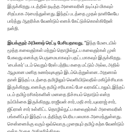
இருக்கிறது. படத்தில் நடித்த அனைவரின் நடிப்பும் மிகவும்
சிறப்பாக அமைந்துள்ளது. இந்தப் படத்தை முதல் நாளிலேயே
பார்த்து ஆதரிக்க வேண்டும் எனக் கேட்டுக்கொள்கிறேன்
நன்றி.
இயக்குநர் அபிலாஷ் ரெட்டி பேசியதாவது, “
இந்த மேடையில்
மூத்த கலைஞர்கள் மற்றும் தொழில்நுட்ப கலைஞர்கள் முன்
பேசுவது எனக்கு பெருமையாகவும் பதட்டமாகவும் இருக்கிறது.
‘பைக்கர்’ படம் வெறும் ரேஸ் பற்றிய கதை மட்டும் அல்ல, அதில்
ஆழமான மனித உணர்வுகளும் இடம்பெற்றுள்ளன. அதனால்
தான் இந்தப் படத்தை தமிழிலும் வெளியிடுவதில் மகிழ்ச்சியாக
இருக்கிறது. எனக்கு தமிழ் சரியாகப் பேச வராவிட்டாலும், இந்தப்
படம் தமிழ் ரசிகர்களின் மனதை நிச்சயம் தொடும் என்ற
நம்பிக்கை இருக்கிறது. ராஜீவன் சார், மதி சார், யுவராஜ் சார்,
ஜிப்ரான் சார் உள்ளிட்ட தொழில்நுட்ப கலைஞர்கள் அனைவரின்
பங்களிப்பும் இந்தப் படத்திற்கு பெரிய பலமாக அமைந்துள்ளது.
சென்னைக்கு வரும் ஒவ்வொரு முறையும் தமிழ் கற்க வேண்டும்
என்ற ஆசை அதிகரிக்கிறது.