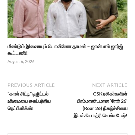
மீண்டும் இணையும் டொவினோ தாமஸ் – ஜான்பால் ஜார்ஜ்
கூட்டணி!
August 6, 2026
PREVIOUS ARTICLE
NEXT ARTICLE
“கான் சிட்டி” டிஜிட்டல்
CSK ரசிகர்களின்
உரிமையை கைப்பற்றிய
பிரம்மாண்டமான ‘ரோர் 26’
நெட்பிளிக்ஸ்!
(Roar 26) நிகழ்ச்சியை
இயக்கிய பத்ரி வெங்கடேஷ்!