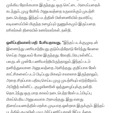
முக்கிய நோக்கமாக இருந்தது. ஒரு செட்டை அமைப்பதைக்
கடந்தும், முழு ரேசிங் அனுபவத்தை உருவாக்கும் முயற்சி
நடைபெற்றது. இந்தப் படத்தின் பின்னணியில் தயாரிப்பு
வடிவமைப்பில் மிகுந்த உழைப்பும் நுணுக்கமும் இருப்பதை
ரசிகர்கள் திரையில் உணர்வார்கள். நன்றி.
ஒளிப்பதிவாளர் மதி பேசியதாவது, “
இந்தப் படக்குழுவுடன்
இணைந்து பணியாற்றியது குடும்பத்தோடு சேர்ந்து வேலை
செய்த அனுபவம் போல இருந்தது. ரேவதி, பிரபு உள்ளிட்ட
பலருடன் முன்பே பணியாற்றியிருந்தாலும், இந்தப் படம்
தனித்துவமான அனுபவத்தை அளித்தது. குறிப்பாக ரேஸ்
காட்சிகளைப் படம் பிடிப்பது மிகவும் சவாலாக இருந்தாலும்,
அதை சிறப்பாக பதிவு செய்ய முழு முயற்சியும் எடுத்தோம்.
அபிஜித் உள்ளிட்ட குழுவினரின் ஒத்துழைப்புக்கு நன்றி.
தொடர்ந்து ஒரு மாத காலம் நடைபெற்ற ரேஸ் படப்பிடிப்பு
மிகப்பெரிய அனுபவமாக அமைந்தது. இது எனது
திரைப்பயணத்தில் மறக்க முடியாத ஒன்றாக இருக்கும். இந்தப்
படத்தில் குழுவின் முழு அர்ப்பணிப்புதான் இப்படத்தை