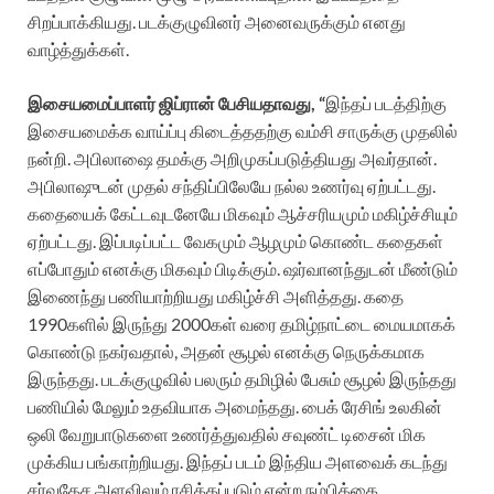
சிறப்பாக்கியது. படக்குழுவினர் அனைவருக்கும் எனது
வாழ்த்துக்கள்.
இசையமைப்பாளர் ஜிப்ரான் பேசியதாவது, “
இந்தப் படத்திற்கு
இசையமைக்க வாய்ப்பு கிடைத்ததற்கு வம்சி சாருக்கு முதலில்
நன்றி. அபிலாஷை தமக்கு அறிமுகப்படுத்தியது அவர்தான்.
அபிலாஷுடன் முதல் சந்திப்பிலேயே நல்ல உணர்வு ஏற்பட்டது.
கதையைக் கேட்டவுடனேயே மிகவும் ஆச்சரியமும் மகிழ்ச்சியும்
ஏற்பட்டது. இப்படிப்பட்ட வேகமும் ஆழமும் கொண்ட கதைகள்
எப்போதும் எனக்கு மிகவும் பிடிக்கும். ஷர்வானந்துடன் மீண்டும்
இணைந்து பணியாற்றியது மகிழ்ச்சி அளித்தது. கதை
1990களில் இருந்து 2000கள் வரை தமிழ்நாட்டை மையமாகக்
கொண்டு நகர்வதால், அதன் சூழல் எனக்கு நெருக்கமாக
இருந்தது. படக்குழுவில் பலரும் தமிழில் பேசும் சூழல் இருந்தது
பணியில் மேலும் உதவியாக அமைந்தது. பைக் ரேசிங் உலகின்
ஒலி வேறுபாடுகளை உணர்த்துவதில் சவுண்ட் டிசைன் மிக
முக்கிய பங்காற்றியது. இந்தப் படம் இந்திய அளவைக் கடந்து
சர்வதேச அளவிலும் ரசிக்கப்படும் என்ற நம்பிக்கை