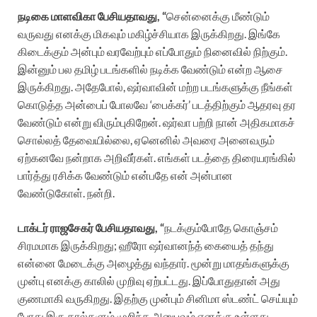
நடிகை மாளவிகா பேசியதாவது, “
சென்னைக்கு மீண்டும்
வருவது எனக்கு மிகவும் மகிழ்ச்சியாக இருக்கிறது. இங்கே
கிடைக்கும் அன்பும் வரவேற்பும் எப்போதும் நினைவில் நிற்கும்.
இன்னும் பல தமிழ் படங்களில் நடிக்க வேண்டும் என்ற ஆசை
இருக்கிறது. அதேபோல், ஷர்வாவின் மற்ற படங்களுக்கு நீங்கள்
கொடுத்த அன்பைப் போலவே ‘பைக்கர்’ படத்திற்கும் ஆதரவு தர
வேண்டும் என்று விரும்புகிறேன். ஷர்வா பற்றி நான் அதிகமாகச்
சொல்லத் தேவையில்லை, ஏனெனில் அவரை அனைவரும்
ஏற்கனவே நன்றாக அறிவீர்கள். எங்கள் படத்தை திரையரங்கில்
பார்த்து ரசிக்க வேண்டும் என்பதே என் அன்பான
வேண்டுகோள். நன்றி.
டாக்டர் ராஜசேகர் பேசியதாவது, “
நடக்கும்போதே கொஞ்சம்
சிரமமாக இருக்கிறது; ஹீரோ ஷர்வானந்த் கையைத் தந்து
என்னை மேடைக்கு அழைத்து வந்தார். மூன்று மாதங்களுக்கு
முன்பு எனக்கு காலில் முறிவு ஏற்பட்டது. இப்போதுதான் அது
குணமாகி வருகிறது. இதற்கு முன்பும் சினிமா ஸ்டண்ட் செய்யும்
போது இரு கால்களும் முறிந்த அனுபவம் எனக்கு உள்ளது.