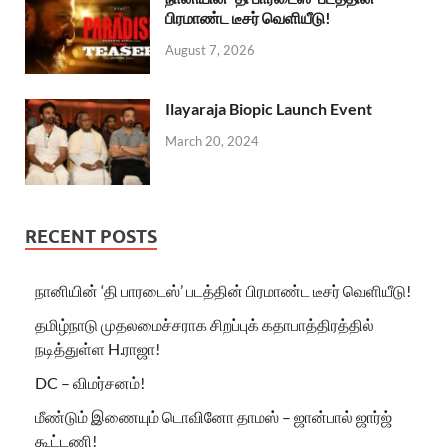
பிரமாண்ட டீசர் வெளியீடு!
August 7, 2026
Ilayaraja Biopic Launch Event
March 20, 2024
RECENT POSTS
நானியின் ‘தி பாரடைஸ்’ படத்தின் பிரமாண்ட டீசர் வெளியீடு!
தமிழ்நாடு முதலமைச்சராக சிறப்புக் கதாபாத்திரத்தில்
நடித்துள்ள H.ராஜா!
DC – விமர்சனம்!
மீண்டும் இணையும் டொவினோ தாமஸ் – ஜான்பால் ஜார்ஜ்
கூட்டணி!