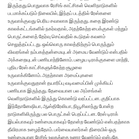
இருந்தது.பொதுவாக ரேசிங் காட்சிகள் வெளிநாடுகளில்
படமாக்கப்படும் நிலையில், இந்தப் படத்தில் ரேஸ்களை
உருவாக்குவது பெரிய சவாலாக இருந்தது. கதை இரண்டு
காலக்கட்டங்களில் நகர்வதால், அதற்கேற்ற பைக்குகள் மற்றும்
பொருட்களைத் தேர்வு செய்வதில் கூடுதல் கவனம்
செலுத்தப்பட்டது. ஒவ்வொரு காலத்திற்கும் பொருந்தும்
விவரங்கள் நம்பகத்தன்மையுடன் அமைய வேண்டும் என்பதில்
அக்கறையுடன் பணியாற்றினோம். பழைய டிராக்குகளை மாற்றி,
புதிய ரேஸ் காட்சிகளுக்கேற்ற சூழலை
உருவாக்கினோம். அதற்கான அமைப்புகளை
உருவாக்குவதுதான் தயாரிப்பு வடிவமைப்பின் முக்கியப்
பணியாக இருந்தது. தேவையான பல அம்சங்கள்
வெளிநாடுகளில் இருந்து கொண்டு வரப்பட்டன. குறிப்பாக
இந்தோனேஷியா, ஆஸ்திரேலியா, நியூசிலாந்து போன்ற
நாடுகளிலிருந்து பல பொருட்கள் பெறப்பட்டன. ரேஸ் டிராக்
இயல்பாகவும் உண்மையாகவும் தோன்ற வேண்டும் என்பதற்காக
தீவிரமாக உழைத்தோம். பார்வையாளர்கள் திரையில் ஒரு
உண்மையான ரேசிங் உலகத்தை உணர வேண்டும் என்பதே