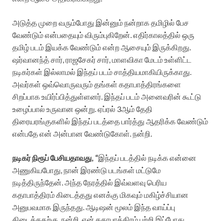
அடுத்த முறை வரும்போது இன்னும் நன்றாக தமிழில் பேச
வேண்டும் என்பதையும் விரும்புகிறேன். எதிர்காலத்தில் ஒரு
தமிழ் படம் இயக்க வேண்டும் என்ற ஆசையும் இருக்கிறது.
ஷர்வானந்த் சார், ராஜசேகர் சார், மாளவிகா மேடம் உள்ளிட்ட
நடிகர்கள் இல்லாமல் இந்தப் படம் சாத்தியமாகியிருக்காது.
அவர்கள் ஒவ்வொருவரும் தங்கள் கதாபாத்திரங்களை
சிறப்பாக உயிர்ப்பித்துள்ளனர். இந்தப் படம் அனைவரின் கூட்டு
உழைப்பால் உருவான ஒன்று. ஏப்ரல் 3ஆம் தேதி
திரையரங்குகளில் இந்தப் படத்தை பார்த்து ஆதரிக்க வேண்டும்
என்பதே என் அன்பான வேண்டுகோள். நன்றி.
நடிகர் நிரூப் பேசியதாவது, “
இந்தப் படத்தில் நடிக்க என்னை
அணுகியபோது, நான் இரண்டு படங்கள் மட்டுமே
நடித்திருந்தேன். அந்த நேரத்தில் இவ்வளவு பெரிய
கதாபாத்திரம் கிடைத்தது எனக்கு மிகவும் மகிழ்ச்சியான
அனுபவமாக இருந்தது. ஆடிஷன் மூலம் இந்த வாய்ப்பு
கிடைத்ததற்கு நன்றி. என் கதாபாத்திரம் பற்றி இப்போது