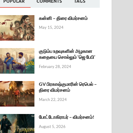
POPULAR
COMMENTS
TAGS
கன்னி – திரை விமர்சனம்
May 15, 2024
குடும்ப உறவுகளின் அழகான
கதையை சொல்லும் ‘ஜெ பேபி’
February 28, 2024
GV பிரகாஷ்குமாரின் ரெபெல் –
திரை விமர்சனம்
March 22, 2024
போட்டோகிராபர் – விமர்சனம்!
August 5, 2026