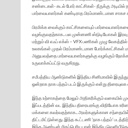
சண்டைகள்- கடல் போர் காட்சிகள்- நீருக்கு அடியி
பார்வையாளர்கள் கண்டிராத பிரம்மாண்டமான சாகச க
பிரமிக்க வைக்கும் காட்சிகளையும் பார்வையாளர்கள
வழங்குவதற்காக.. பல முன்னணி ஸ்டுடியோகள் இரவு 
மற்றும் வி எஃப் எக்ஸ் – VFX பணிகள் முழு வேகத்த
உலகங்கள் முதல் பிரம்மாண்டமான போர்க்காட்சிகள் 
அனுபவத்தை பார்வையாளர்களுக்கு வழங்கும் நோக்கத்
உருவாக்கப்பட்டு வருகிறது.
சமீபத்திய ஆண்டுகளில் இந்திய சினிமாவில் இருந்த
ஒன்றாக நாக பந்தம் படம் இருக்கும் என்று திரையுல
இந்த உற்சாகத்தை மேலும் அதிகரிக்கும் வகையில்
இப்படத்தின் வட இந்திய திரையரங்கு விநியோக உரிம
மக்களை கவர்வதற்காக.. அவர்களுக்கான சந்தையில்
திட்டமிட்டுள்ளது. இந்த கூட்டணி ‘நாக பந்தம்’ படத்
இந்த ஆண்டின் மிகப்பெரிய பான் இந்திய வெளியீடுகளில