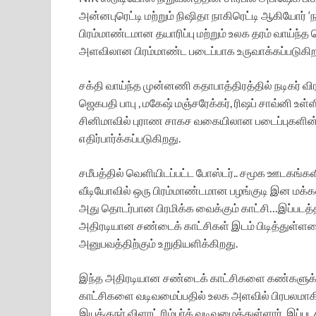
அன்னபுரெட்டி மற்றும் நிஷிதா நாகிரெட்டி ஆகியோர் ‘
பிரம்மாண்டமான தயாரிப்பு மற்றும் உலக தரம் வாய்ந்
அளவிலான பிரம்மாண்ட படைப்பாக உருவாக்கப்படுகிற
சக்தி வாய்ந்த முன்னணி கதாபாத்திரத்தில் நடிகர் வி
ஜெகபதி பாபு , மகேஷ் மஞ்சரேக்கர், ரிஷப் சாவ்னி உள்ளி
சினிமாவில் புராண சாகச வகையிலான படைப்புகளின
எதிர்பார்க்கப்படுகிறது.
சமீபத்தில் வெளியிடப்பட்ட போஸ்டர்.. சமூக ஊடகங்களி
வீடியோவில் ஒரு பிரம்மாண்டமான பழங்குடி இன மக்கள
அது தொடர்பான பிரமிக்க வைக்கும் காட்சி…இப்படத்தி
அதிரடியான சண்டைக் காட்சிகள் இடம் பிடித்துள்ள
அனுபவத்திற்கும் உறுதியளிக்கிறது.‌
இந்த அதிரடியான சண்டைக் காட்சிகளை கண்களுக்கு
காட்சிகளை வடிவமைப்பதில் உலக அளவில் பிரபலமாகி,
இயக்குநர் விளாட் ரிம்பர்க் வடிவமைத்துள்ளார். இப