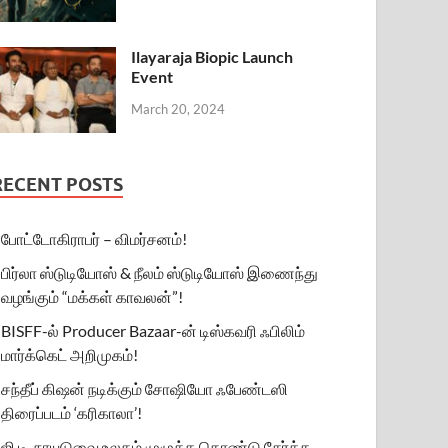
Ilayaraja Biopic Launch
Event
March 20, 2024
RECENT POSTS
போட்டோகிராபர் – விமர்சனம்!
பிர்லா ஸ்டுடியோஸ் & நீலம் ஸ்டுடியோஸ் இணைந்து
வழங்கும் “மக்கள் காவலன்”!
BISFF-ல் Producer Bazaar-ன் டிஸ்கவரி ஃபிலிம்
மார்க்கெட் அறிமுகம்!
சந்தீப் கிஷன் நடிக்கும் சோஷியோ ஃபேண்டஸி
திரைப்படம் ‘கரிகாலா’!
ஜி.டி. நாயுடுவை உலகம் முழுக்க கொண்டு சேர்க்க