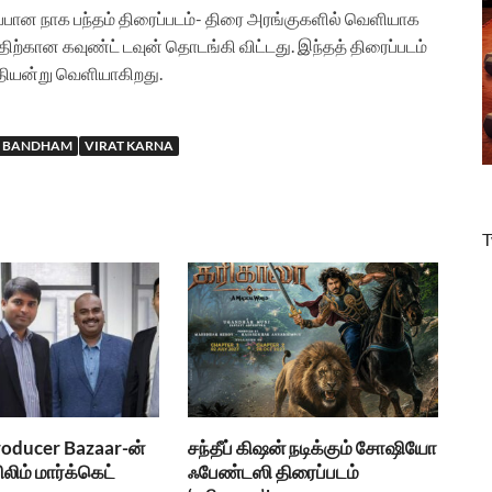
டைப்பான நாக பந்தம் திரைப்படம்- திரை அரங்குகளில் வெளியாக
ற்கான கவுண்ட் டவுன் தொடங்கி விட்டது. இந்தத் திரைப்படம்
ேதியன்று வெளியாகிறது.
 BANDHAM
VIRAT KARNA
T
roducer Bazaar-ன்
சந்தீப் கிஷன் நடிக்கும் சோஷியோ
ிலிம் மார்க்கெட்
ஃபேண்டஸி திரைப்படம்