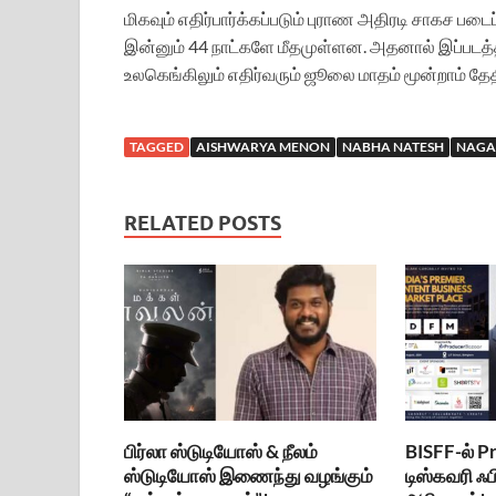
மிகவும் எதிர்பார்க்கப்படும் புராண அதிரடி சாகச ப
இன்னும் 44 நாட்களே மீதமுள்ளன. அதனால் இப்படத்தி
உலகெங்கிலும் எதிர்வரும் ஜூலை மாதம் மூன்றாம் த
TAGGED
AISHWARYA MENON
NABHA NATESH
NAGA
RELATED POSTS
பிர்லா ஸ்டுடியோஸ் & நீலம்
BISFF-ல் P
ஸ்டுடியோஸ் இணைந்து வழங்கும்
டிஸ்கவரி ஃப