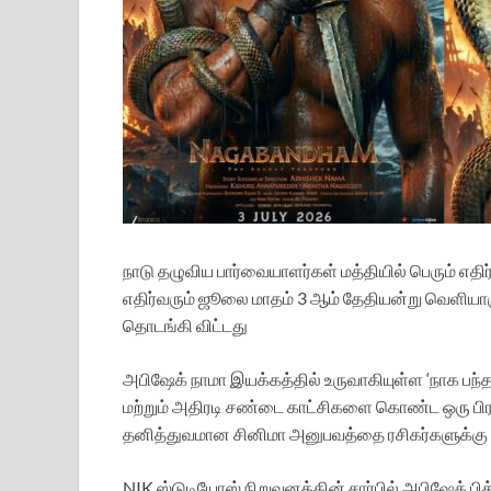
நாடு தழுவிய பார்வையாளர்கள் மத்தியில் பெரும் எதிர்பா
எதிர்வரும் ஜூலை மாதம் 3 ஆம் தேதியன்று வெளியாகு
தொடங்கி விட்டது
அபிஷேக் நாமா இயக்கத்தில் உருவாகியுள்ள ‘நாக பந்த
மற்றும் அதிரடி சண்டை காட்சிகளை கொண்ட ஒரு பி
தனித்துவமான சினிமா அனுபவத்தை ரசிகர்களுக்கு வ
NIK ஸ்டுடியோஸ் நிறுவனத்தின் சார்பில் அபிஷேக் ப