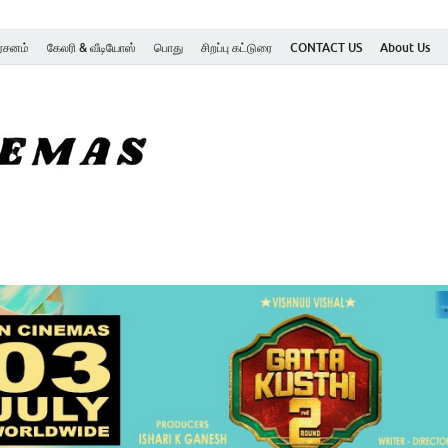
ர்சனம்
கேலரி & வீடியோஸ்
பொது
சிறப்பு கட்டுரை
CONTACT US
About Us
SK Cinemas