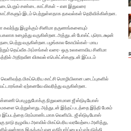
ல் நடைபெறும் சண்டை காட்சிகள் – என இதுவரை
ாட்சிகளும் இடம் பெற்றுள்ளதாக தகவல்கள் தெரிவிக்கின்றன.
ை கவர்ந்து இழுக்கும் சினிமா தருணங்களையும்
பகலாக உழைத்து வருகின்றன. அத்துடன் போஸ்ட் புரொடக்ஷன்
ில் நடைபெற்று வருகின்றன. பழங்கால கோயில்கள்- மாய
மற்றும் தெய்வீக அம்சங்கள் வரை- ஒரு உலகளாவிய சினிமா
தில் அதிநவீன விசுவல் எபெக்ட்ஸ்களுடன் இப்படம்
ு வெளிவந்த மிகப்பெரிய காட்சி மொழியிலான படைப்புகளில்
க வட்டாரங்கள் ஏற்கனவே விவரித்து வருகின்றன.
 முன்னணி பொழுதுபோக்கு நிறுவனமான ஜீ ஸ்டுடியோஸ்
ைகளை பெற்றுள்ளது. அத்துடன் இந்தப் படத்தை இந்தி பேசும்
 இப்படத்தை பிரம்மாண்டமாக வெளியிட ஜீ ஸ்டுடியோஸ்
திற்கு நாடு தழுவிய அளவில் மிகப்பெரிய வரவேற்பை அளித்து,
் ஒன்றாக இருக்கும் என எதிர்பார்ப்பையும் ஏற்படுத்தி