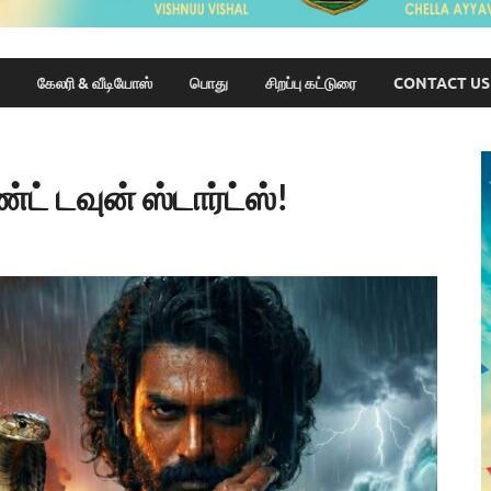
கேலரி & வீடியோஸ்
பொது
சிறப்பு கட்டுரை
CONTACT US
்ட் டவுன் ஸ்டார்ட்ஸ்!