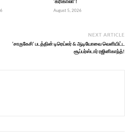
‘கரிகாலா’!
26
August 5, 2026
NEXT ARTICLE
‘சாருகேசி’ படத்தின் டிரெய்லர் & ஆடியோவை வெளியிட்ட
சூப்பர்ஸ்டார் ரஜினிகாந்த்!