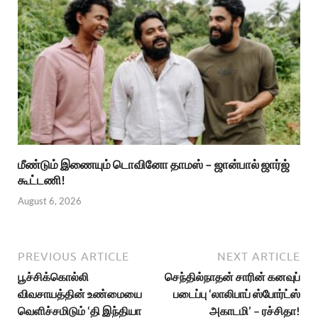
மீண்டும் இணையும் டொவினோ தாமஸ் – ஜான்பால் ஜார்ஜ்
கூட்டணி!
August 6, 2026
PREVIOUS ARTICLE
NEXT ARTICLE
பூச்சிக்கொல்லி
செந்தில்நாதன் சாரின் கனவுப்
விவசாயத்தின் உண்மையை
படைப்பு ‘லாலிபாப் ஸ்போர்ட்ஸ்
வெளிச்சமிடும் ‘தி இந்தியா
அகாடமி’ – ரச்சிதா!