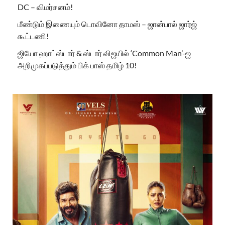
DC – விமர்சனம்!
மீண்டும் இணையும் டொவினோ தாமஸ் – ஜான்பால் ஜார்ஜ்
கூட்டணி!
ஜியோ ஹாட்ஸ்டார் & ஸ்டார் விஜயில் ‘Common Man’-ஐ
அறிமுகப்படுத்தும் பிக் பாஸ் தமிழ் 10!