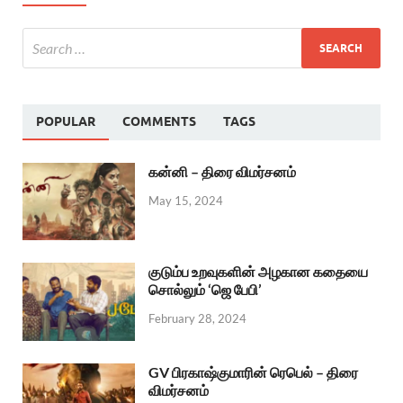
POPULAR
COMMENTS
TAGS
கன்னி – திரை விமர்சனம்
May 15, 2024
குடும்ப உறவுகளின் அழகான கதையை
சொல்லும் ‘ஜெ பேபி’
February 28, 2024
GV பிரகாஷ்குமாரின் ரெபெல் – திரை
விமர்சனம்