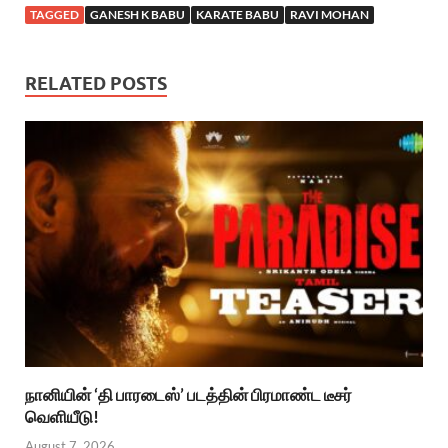
TAGGED
GANESH K BABU
KARATE BABU
RAVI MOHAN
RELATED POSTS
நானியின் ‘தி பாரடைஸ்’ படத்தின் பிரமாண்ட டீசர்
வெளியீடு!
August 7, 2026