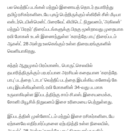
பல வெற்றிப் படங்கள் மற்றும் இணையத் தொடர் தயாரித்து
தமிழ் ரசிகர்களிடையே புகழ் பெற்றிருக்கும் ஸ்கிரீன் சீன் மீடியா
என்டர்டெயின்மென்ட் பிரைவேட் லிமிடெட் நிறுவனம், ‘அகிலன்’
மற்றும் ‘பிரதர்’ திரைப்படங்களுக்கு பிறகு மூன்றாவது முறையாக
ரவி மோகன் உடன் இணைந்துள்ள ‘கராத்தே பாபு’ திரைப்படம்
ஆகஸ்ட் 28 அன்று உலகெங்கும் உள்ள திரையரங்குகளில்
வெளியாகிறது.
சுந்தர் ஆறுமுகம் பிரம்மாண்ட பொருட்செலவில்
தயாரித்திருக்கும் பரபரப்பான அரசியல் கதையான ‘கராத்தே
பாபு’ படத்தை ‘டாடா’ வெற்றிப் படத்தை இயக்கிய கணேஷ் கே
பாபு இயக்கியுள்ளார். ரவி மோகனின் 34-வது படமாக
உருவாகியுள்ள இப்படத்திற்கு சாம் சி.எஸ். இசையமைக்க,
சோனி மியூசிக் நிறுவனம் இசை உரிமையை பெற்றுள்ளது.
இப்படத்தின் முன்னோட்டம் மற்றும் இசை ரசிகர்களிடையே
ஏற்கனவே எதிர்பார்ப்புகளை ஏற்படுத்தி உள்ள நிலையில்,
ஆகஸ்ட் 28 அன்று ‘கராத்தே பாபு’ திரையரங்குகளில்