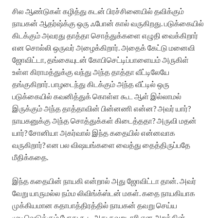
சில ஆண்டுகள் கழித்து கடன் பிரச்சினையில் தவிக்கும்
நாயகன் ஆதர்ஷ்க்கு ஒரு ஃபோன் கால் வருகிறது. படுக்கையில்
கிடக்கும் அவரது தாத்தா சொத்துக்களை எழுதி வைக்கிறார்
என சொல்லி ஒருவர் அழைக்கிறார். அதைக் கேட்டு மனைவி
ஜோவிட்டா, தங்கையுடன் கோபிசெட்டிப்பாளையம் அருகிள்
உள்ள கிராமத்துக்கு வந்து அந்த தாத்தா வீட்டிலேயே
தங்குகிறார். பாழடைந்து கிடக்கும் அந்த வீட்டில் ஒரு
படுக்கையில் கவனித்துக் கொள்ள கூட ஆள் இல்லாமல்
இருக்கும் அந்த தாத்தாவின் பின்னணி என்ன? அவர் யார்?
நாயகனுக்கு அந்த சொத்துக்கள் கிடைத்ததா? அருவி மதன்
யார்? சோனியா அகர்வால் இந்த கதையில் என்னவாக
வருகிறார்? என பல விஷயங்களை வைத்து தைத்திருப்பதே
மீதிக்கதை.
இந்த கதையின் நாயகி என்றால் அது ஜோவிட்டா தான். அவர்
வேறு யாருமல்ல நம்ம லிவிங்க்ஸ்டன் மகள். கதை நாயகியாக
முக்கியமான கதாபாத்திரத்தில் நாயகன் தவறு செய்ய
முடிவெடுக்கும் போது கூட அது தவறு, சரி என அறத்தின்