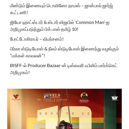
மீண்டும் இணையும் டொவினோ தாமஸ் – ஜான்பால் ஜார்ஜ்
கூட்டணி!
ஜியோ ஹாட்ஸ்டார் & ஸ்டார் விஜயில் ‘Common Man’-ஐ
அறிமுகப்படுத்தும் பிக் பாஸ் தமிழ் 10!
போட்டோகிராபர் – விமர்சனம்!
பிர்லா ஸ்டுடியோஸ் & நீலம் ஸ்டுடியோஸ் இணைந்து வழங்கும்
“மக்கள் காவலன்”!
BISFF-ல் Producer Bazaar-ன் டிஸ்கவரி ஃபிலிம் மார்க்கெட்
அறிமுகம்!