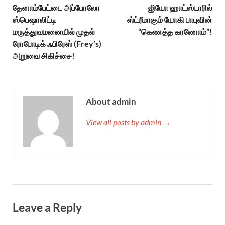
தேனாம்பேட்டை அப்போலோ
ஜியோ ஹாட்ஸ்டாரில்
ஸ்பெஷாலிட்டி
ஸ்ட்ரீமாகும் யோகி பாபுவின்
மருத்துவமனையில் முதல்
“கெணத்த காணோம்”!
ரோபோடிக் ஃபிரேஸ் (Frey’s)
அறுவை சிகிச்சை!
About admin
View all posts by admin →
Leave a Reply