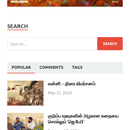
SEARCH
POPULAR
COMMENTS
TAGS
கன்னி – திரை விமர்சனம்
May 15, 2024
குடும்ப உறவுகளின் அழகான கதையை
சொல்லும் ‘ஜெ பேபி’