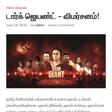
சினிமா விமர்சனம்
டார்க் ஜெயண்ட் – விமர்சனம்!
June 18, 2026
-
by
admin
-
Leave a Comment
தமிழ் சினிமாவில் எத்தனையோ வகை ஹாரர் படங்கள்
வெளியாகியுள்ளன. ஹாரர் திரில்லர், ஹாரர் காமெடி, ஹாரர் என
எல்லா வகையான படங்களும் வெளிவந்திருக்கின்றன.