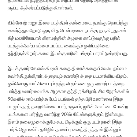
நடிப்பு, ஆச்சர்யப்படுத்துகிறார்கள்.
விக்​னேஷ் ராஜா இசை படத்தின் தன்மையை நமக்கு தொடர்ந்து
உணர்த்துவதோடு ஒரு வித டென்ஷனை நமக்கு தருகிறது. சங்​
கீத் மணி​கோபால் கிராமத்தின் அழகை காட்டுவதற்கு பதில்
படத்துக்கேற்ப நம்மை பயப்பட வைக்கும் ஒளிப்பதிவை
தந்திருக்கிறார். கலை இயக்குனரின் பங்கும் பாராட்டுக்குரியது.
இயக்குனர் கே.எஸ்​.கிஷன் கதை திரைக்கதையிலேயே நம்மை
கவர்ந்திருக்கிறார். அதையும் தாண்டு அதை படமாக்கிய விதம்,
ஒவ்வொரு காட்சியையும் தந்த விதம் என ஒரு ஹாரர் படத்தை
பார்த்த உணர்வை மிக அழகாக தந்திருக்கிறார். சில நேரங்களில்
90களில் நாம் பார்த்த பேய் படங்கள் தந்த பீதி உணர்வை இந்த
படமும் தரத் தவறவில்லை. யார், உருவம், ஜமீன் கோட்டை போன்ற
படங்களை பார்த்து வளர்ந்த 90’ஸ் கிட்ஸ்களுக்கும், இன்றைய
இளம் தலைமுறைக்குமே கூட பிடிக்கும் ஒரு படம் தான் இந்த
டார்க் ஜெயண்ட். தமிழில் தலைப்பு வைத்திருந்தால் இன்னும்
கூட எளிதாக மக்களை சென்று சேரும். மொத்தத்தில் ஹாரர்