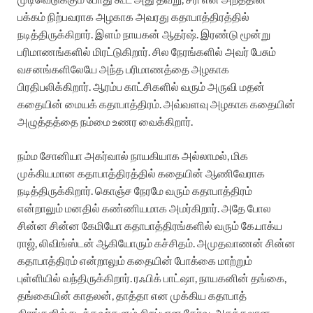
பக்கம் நிற்பவராக அழகாக அவரது கதாபாத்திரத்தில்
நடித்திருக்கிறார். இளம் நாயகன் ஆதர்ஷ். இரண்டு மூன்று
பரிமாணங்களில் மிரட்டுகிறார். சில நேரங்களில் அவர் பேசும்
வசனங்களிலேயே அந்த பரிமாணத்தை அழகாக
பிரதிபலிக்கிறார். ஆரம்ப காட்சிகளில் வரும் அருவி மதன்
கதையின் மையக் கதாபாத்திரம். அவ்வளவு அழகாக கதையின்
அழுத்தத்தை நம்மை உணர வைக்கிறார்.
நம்ம சோனியா அகர்​வால் நாயகியாக அல்லாமல், மிக
முக்கியமான கதாபாத்திரத்தில் கதையின் ஆணிவேராக
நடித்திருக்கிறார். கொஞ்ச நேரமே வரும் கதாபாத்திரம்
என்றாலும் மனதில் கண்ணியமாக அமர்கிறார். அதே போல
சின்ன சின்ன கேமியோ கதாபாத்திரங்களில் வரும் கே.பாக்​ய​
ராஜ், லிவிங்​ஸ்​டன் ஆகியோரும் கச்சிதம். அமுத​வாணன் சின்ன
கதாபாத்திரம் என்றாலும் கதையின் போக்கை மாற்றும்
புள்ளியில் வந்திருக்கிறார். ரஃபிக் பாட்ஷா, நாயகனின் தங்கை,
தங்கையின் காதலன், தாத்தா என முக்​கிய கதாபாத்​
திரங்களில் நடித்தவர்களும் சிறப்பான தேர்வு. அசத்தலான