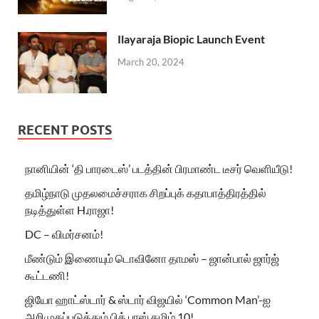
Ilayaraja Biopic Launch Event
March 20, 2024
RECENT POSTS
நானியின் ‘தி பாரடைஸ்’ படத்தின் பிரமாண்ட டீசர் வெளியீடு!
தமிழ்நாடு முதலமைச்சராக சிறப்புக் கதாபாத்திரத்தில்
நடித்துள்ள H.ராஜா!
DC – விமர்சனம்!
மீண்டும் இணையும் டொவினோ தாமஸ் – ஜான்பால் ஜார்ஜ்
கூட்டணி!
ஜியோ ஹாட்ஸ்டார் & ஸ்டார் விஜயில் ‘Common Man’-ஐ
அறிமுகப்படுத்தும் பிக் பாஸ் தமிழ் 10!