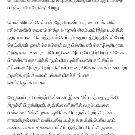
பார்க்கும்போதே தெரிகிறது.
பொன்னியின் செல்வன், நேர்கொண்ட பார்வை படங்களில்
ரசிகர்களின் கவனம் ஈர்த்த அர்ஜுன் சிதம்பரம் இந்த படத்தில்
ஒரு மாஸான வில்லத்தனம் செய்யும் கதாபாத்திரத்தில் ஸ்கோர்
செய்கிறார். ஜான் கெக்கென் ஒரு பில்லியனர் தொழிலதிபராக,
அந்த நடை, உடை, உடல்மொழி என அப்படியே நிற்கிறார். விவேக்
பிரசன்னா கதாபாத்திரமும் மிக முக்கியமான காட்சியில்
அப்ளாஸ் அள்ளுகிறார். திலீபன், பவன், வினோத் சாகர் என மற்ற
நடிகர்களும் அவரவர் பங்கை மிகச்சிறப்பாக
செய்திருக்கிறார்கள்.
கேஜிஎஃப் ரவி பஸ்ரூர் பின்னணி இசையில் படத்தை தூக்கி
நிறுத்தியிருக்கிறார். ஆங்கில வரிகளில் வரும் பாடலை
பின்னணியில் அழகாக ஒலிக்க விட்டிருக்கிறார். அருண்
ராதாகிருஷ்ணன் ஒளிப்பதிவு படத்துக்கு மிகப்பெரிய பலம்.
சண்டைக் காட்சிகளை காட்சிப்படுத்திய விதம் அருமை.
படத்தில் இயக்குனருக்கு இணையாக ஸ்பெஷல் பாராட்டு