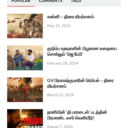
POPULAR
COMMENTS
TAGS
கன்னி – திரை விமர்சனம்
May 15, 2024
குடும்ப உறவுகளின் அழகான கதையை
சொல்லும் ‘ஜெ பேபி’
February 28, 2024
GV பிரகாஷ்குமாரின் ரெபெல் – திரை
விமர்சனம்
March 22, 2024
நானியின் ‘தி பாரடைஸ்’ படத்தின்
பிரமாண்ட டீசர் வெளியீடு!
August 7, 2026