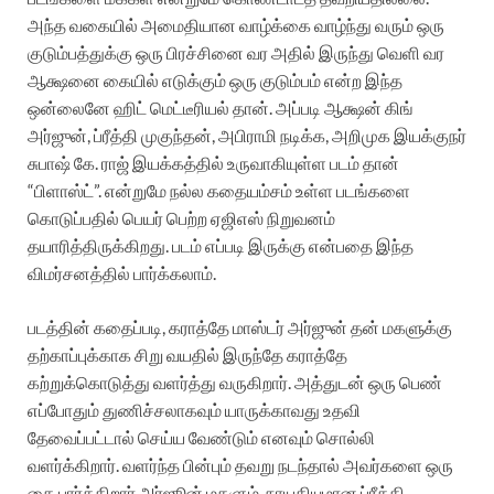
அந்த வகையில் அமைதியான வாழ்க்கை வாழ்ந்து வரும் ஒரு
குடும்பத்துக்கு ஒரு பிரச்சினை வர அதில் இருந்து வெளி வர
ஆக்ஷனை கையில் எடுக்கும் ஒரு குடும்பம் என்ற இந்த
ஒன்லைனே ஹிட் மெட்டீரியல் தான். அப்படி ஆக்ஷன் கிங்
அர்ஜுன், ப்ரீத்தி முகுந்தன், அபிராமி நடிக்க, அறிமுக இயக்குநர்
சுபாஷ் கே. ராஜ் இயக்கத்தில் உருவாகியுள்ள படம் தான்
“பிளாஸ்ட்”. என்றுமே நல்ல கதையம்சம் உள்ள படங்களை
கொடுப்பதில் பெயர் பெற்ற ஏஜிஎஸ் நிறுவனம்
தயாரித்திருக்கிறது. படம் எப்படி இருக்கு என்பதை இந்த
விமர்சனத்தில் பார்க்கலாம்.
படத்தின் கதைப்படி, கராத்தே மாஸ்டர் அர்ஜுன் தன் மகளுக்கு
தற்காப்புக்காக சிறு வயதில் இருந்தே கராத்தே
கற்றுக்கொடுத்து வளர்த்து வருகிறார். அத்துடன் ஒரு பெண்
எப்போதும் துணிச்சலாகவும் யாருக்காவது உதவி
தேவைப்பட்டால் செய்ய வேண்டும் எனவும் சொல்லி
வளர்க்கிறார். வளர்ந்த பின்பும் தவறு நடந்தால் அவர்களை ஒரு
கை பார்க்கிறார் அர்ஜூன் மகளும், நாயகியுமான ப்ரீத்தி