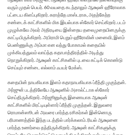
வரும் முதல் பெயர். 60 வயதை கடந்தாலும் ஆக்ஷன் ஹீரோவாக
பட்டைய கிளப்புகிறார். கராத்தே மாஸ்டராக, அதற்கேற்ற
சண்டைக் காட்சிகளில் மிக இயல்பாக ஸ்கோர் செய்கிறார். படம்
முழுக்கவே அவர் அதிரடியை இன்றைய தலைமுறையினருக்கு
காட்டியிருக்கிறார். அபிராமி பெறும் ஹீரோவின் மனைவி, இளம்
பெண்ணுக்கு அம்மா என வந்து போகாமல் கதையில்
முக்கியத்துவம் வாய்ந்த கதாபாத்திரத்தில் அடித்து
நொறுக்கிறார். ஆக்ஷன் காட்சிகளில் புடவை கட்டிக் கொண்டு
செய்யும் சண்டை எல்லாம் ஃபயர் மேக்ஸ்.
கதையின் நாயகியாக இளம் கதாநாயகியாக ப்ரீத்தி முகுந்தன்.
அர்ஜுன் படத்திலேயே ஆக்ஷனில் அசால்ட்டாக ஸ்கோர்
செய்திருக்கிறார். அர்ஜூனுக்கு இணையாக ஆக்ஷன்
காட்சிகளில் மிரட்டியுள்ளார் ப்ரீத்தி முகுந்தன். இதுவரை
ரொமான்ஸூடன் அவரை பார்த்த ரசிகர்கள் இன்னொரு
பரிமாணத்தில் இந்த படத்தில் பார்க்கலாம். ரியல் ஆக்ஷனை
பார்த்த உணர்வை தந்திருக்கிறார். ஆக்ஷன் காட்சிகளுக்கு
ரொம்பவே மெனக்கெட்டு உழைத்திருக்கிறார் என்பது படத்தை