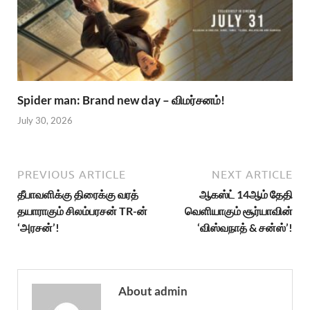
Spider man: Brand new day – விமர்சனம்!
July 30, 2026
PREVIOUS ARTICLE
NEXT ARTICLE
தீபாவளிக்கு திரைக்கு வரத்
ஆகஸ்ட் 14ஆம் தேதி
தயாராகும் சிலம்பரசன் TR-ன்
வெளியாகும் சூர்யாவின்
‘அரசன்’!
‘விஸ்வநாத் & சன்ஸ்’!
About admin