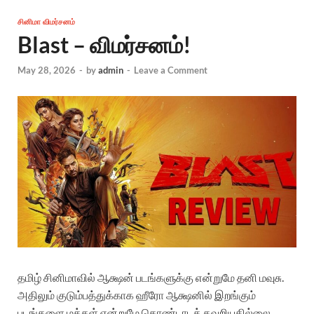
சினிமா விமர்சனம்
Blast – விமர்சனம்!
May 28, 2026
-
by
admin
-
Leave a Comment
தமிழ் சினிமாவில் ஆக்ஷன் படங்களுக்கு என்றுமே தனி மவுசு.
அதிலும் குடும்பத்துக்காக ஹீரோ ஆக்ஷனில் இறங்கும்
படங்களை மக்கள் என்றுமே கொண்டாடத் தவறியதில்லை.