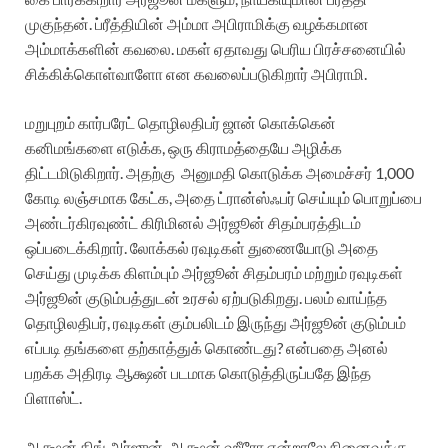
முகுந்தன். ப்ரீத்தியின் அம்மா அபிராமிக்கு வழக்கமான
அம்மாக்களின் கவலை. மகள் ஏதாவது பெரிய பிரச்சனையில்
சிக்கிக்கொள்வாளோ என கவலைப்படுகிறார் அபிராமி.
மறுபுறம் கார்பரேட் தொழிலதிபர் ஜான் கொக்கென்
கனிமங்களை எடுக்க, ஒரு கிராமத்தையே அழிக்க
திட்டமிடுகிறார். அதற்கு அனுமதி கொடுக்க அமைச்சர் 1,000
கோடி லஞ்சமாக கேட்க, அதை ட்ரான்ஸ்ஃபர் செய்யும் பொறுப்பை
அண்டர்கிரவுண்ட் கிரிமினல் அர்ஜூன் சிதம்பரத்திடம்
ஒப்படைக்கிறார். லோக்கல் ரவுடிகள் துணையோடு அதை
செய்து முடிக்க கிளம்பும் அர்ஜூன் சிதம்பரம் மற்றும் ரவுடிகள்
அர்ஜூன் குடும்பத்துடன் உரசல் ஏற்படுகிறது. பலம் வாய்ந்த
தொழிலதிபர், ரவுடிகள் கும்பலிடம் இருந்து அர்ஜூன் குடும்பம்
எப்படி தங்களை தற்காத்துக் கொண்டது? என்பதை அனல்
பறக்க அதிரடி ஆக்ஷன் படமாக கொடுத்திருப்பதே இந்த
பிளாஸ்ட்.
ஆக்ஷன் கிங் அர்ஜுன். ஆக்ஷன் ஹீரோ என்றாலே நினைவுக்கு